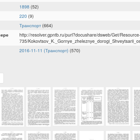
1898
(52)
220
(9)
Транспорт
(664)
вере
http://resolver.gpntb.ru/purl?docushare/dsweb/Get/Resource
735/Kokovtsov_K._Gornye_zheleznye_dorogi_Shveytsarii_o
2016-11-11 (Транспорт)
(570)