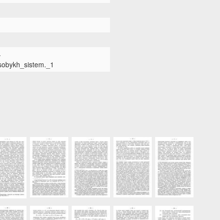
-
sobykh_sistem._1