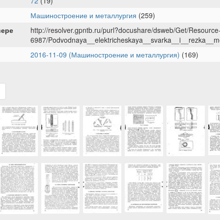
72
(19)
Машиностроение и металлургия
(259)
вере
http://resolver.gpntb.ru/purl?docushare/dsweb/Get/Resource
6987/Podvodnaya__elektricheskaya__svarka__i__rezka__met
2016-11-09 (Машиностроение и металлургия)
(169)