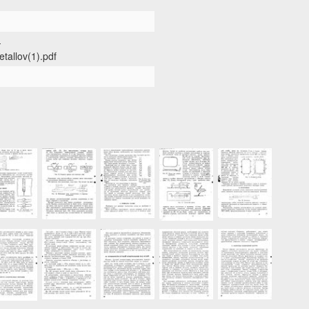
-
allov(1).pdf