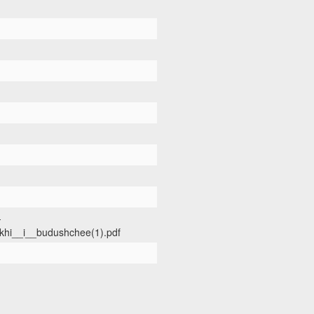
-
khi__i__budushchee(1).pdf