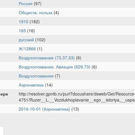
Россия
(97)
Обществ. польза
(4)
1910
(182)
165
(16)
русский
(102)
Ж/12866
(1)
Воздухоплавание (73.37.33)
(6)
Воздухоплавание. Авиация (629.73)
(6)
Воздухоплавание
(7)
Аэронавтика
(14)
вере
http://resolver.gpntb.ru/purl?docushare/dsweb/Get/Resource
4751/Ruzer__L.__Vozdukhoplavanie__ego__istoriya,__uspe
2016-10-01 (Аэронавтика)
(13)