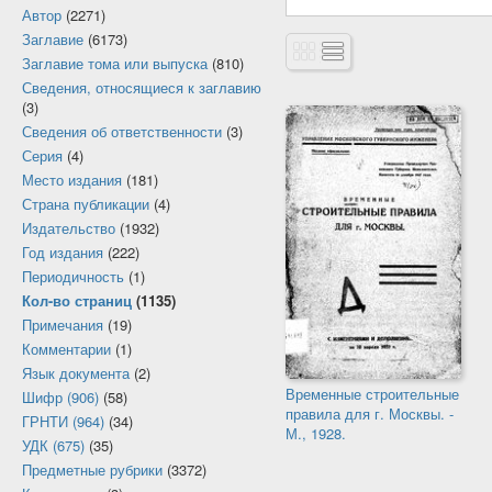
Автор
(2271)
Заглавие
(6173)
Заглавие тома или выпуска
(810)
Сведения, относящиеся к заглавию
(3)
Сведения об ответственности
(3)
Серия
(4)
Место издания
(181)
Страна публикации
(4)
Издательство
(1932)
Год издания
(222)
Периодичность
(1)
Кол-во страниц
(1135)
Примечания
(19)
Комментарии
(1)
Язык документа
(2)
Временные строительные
Шифр (906)
(58)
правила для г. Москвы. -
ГРНТИ (964)
(34)
М., 1928.
УДК (675)
(35)
Предметные рубрики
(3372)