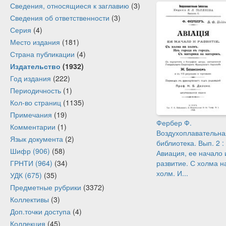
Сведения, относящиеся к заглавию
(3)
Сведения об ответственности
(3)
Серия
(4)
Место издания
(181)
Страна публикации
(4)
Издательство
(1932)
Год издания
(222)
Периодичность
(1)
Кол-во страниц
(1135)
Примечания
(19)
Фербер Ф.
Комментарии
(1)
Воздухоплавательна
Язык документа
(2)
библиотека. Вып. 2 :
Шифр (906)
(58)
Авиация, ее начало 
ГРНТИ (964)
(34)
развитие. С холма н
холм. И...
УДК (675)
(35)
Предметные рубрики
(3372)
Коллективы
(3)
Доп.точки доступа
(4)
Коллекция
(45)