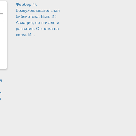
Фербер Ф.
Воздухоплавательная
библиотека. Вып. 2 :
Авиация, ее начало и
развитие. С холма на
холм. И...
я
и
а