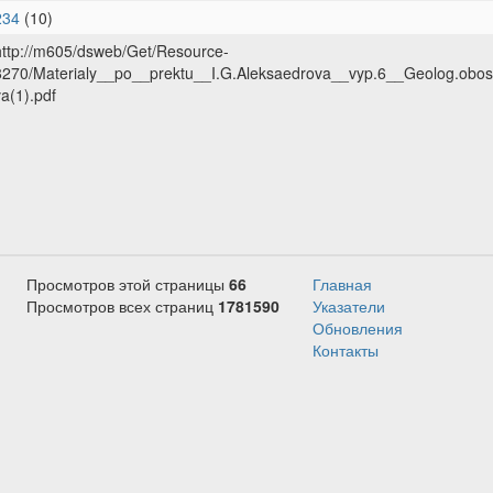
234
(10)
http://m605/dsweb/Get/Resource-
8270/Materialy__po__prektu__I.G.Aleksaedrova__vyp.6__Geolog.obos
va(1).pdf
Просмотров этой страницы
66
Главная
Просмотров всех страниц
1781590
Указатели
Обновления
Контакты