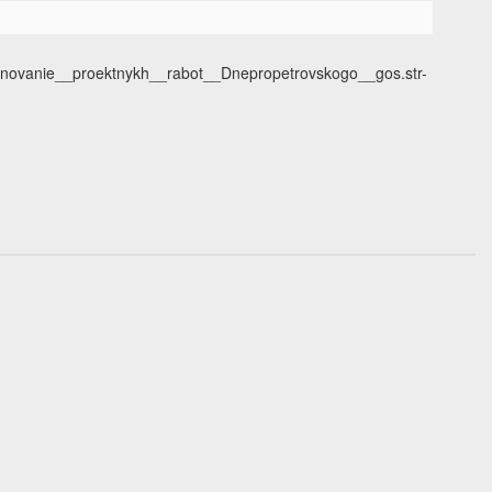
novanie__proektnykh__rabot__Dnepropetrovskogo__gos.str-