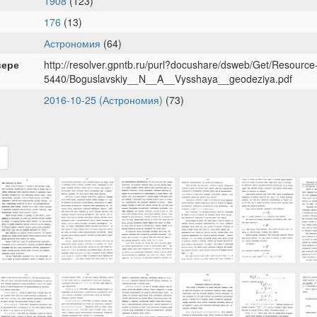
1908
(123)
176
(13)
Астрономия
(64)
вере
http://resolver.gpntb.ru/purl?docushare/dsweb/Get/Resource
5440/Boguslavskiy__N__A__Vysshaya__geodeziya.pdf
2016-10-25 (Астрономия)
(73)