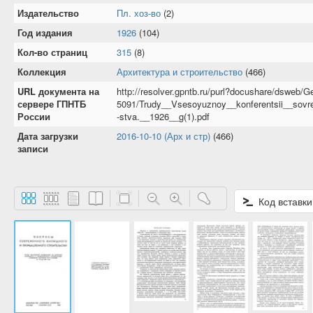
Издательство
Пл. хоз-во
(2)
Год издания
1926
(104)
Кол-во страниц
315
(8)
Коллекция
Архитектура и строительство
(466)
URL документа на
http://resolver.gpntb.ru/purl?docushare/dsweb/G
сервере ГПНТБ
5091/Trudy__Vsesoyuznoy__konferentsii__sovre
России
-stva.__1926__g(1).pdf
Дата загрузки
2016-10-10 (Арх и стр)
(466)
записи
Код вставки