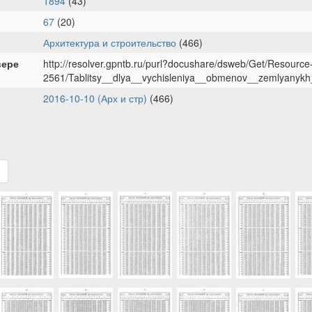
1894
(43)
67
(20)
Архитектура и строительство
(466)
вере
http://resolver.gpntb.ru/purl?docushare/dsweb/Get/Resource
2561/Tablitsy__dlya__vychisleniya__obmenov__zemlyanykh_
2016-10-10 (Арх и стр)
(466)