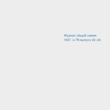
Журнал общей химии.
1937. o.7N выпуск 22--24