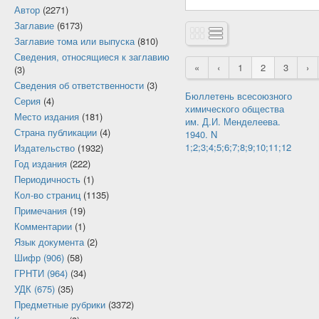
Автор
(2271)
Заглавие
(6173)
Заглавие тома или выпуска
(810)
Сведения, относящиеся к заглавию
«
‹
1
2
3
›
(3)
Сведения об ответственности
(3)
Бюллетень всесоюзного
Серия
(4)
химического общества
Место издания
(181)
им. Д.И. Менделеева.
Страна публикации
(4)
1940. N
1;2;3;4;5;6;7;8;9;10;11;12
Издательство
(1932)
Год издания
(222)
Периодичность
(1)
Кол-во страниц
(1135)
Примечания
(19)
Комментарии
(1)
Язык документа
(2)
Шифр (906)
(58)
ГРНТИ (964)
(34)
УДК (675)
(35)
Предметные рубрики
(3372)