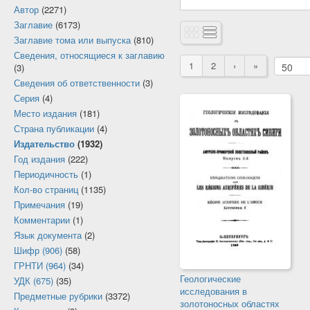
Автор
(2271)
Заглавие
(6173)
Заглавие тома или выпуска
(810)
Сведения, относящиеся к заглавию
1
2
›
»
(3)
Сведения об ответственности
(3)
Серия
(4)
Место издания
(181)
Страна публикации
(4)
Издательство
(1932)
Год издания
(222)
Периодичность
(1)
Кол-во страниц
(1135)
Примечания
(19)
Комментарии
(1)
Язык документа
(2)
Шифр (906)
(58)
ГРНТИ (964)
(34)
Геологические
УДК (675)
(35)
исследования в
Предметные рубрики
(3372)
золотоносных областях