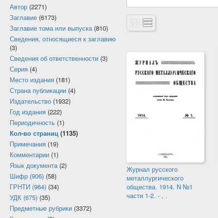
Автор
(2271)
Заглавие
(6173)
Заглавие тома или выпуска
(810)
Сведения, относящиеся к заглавию
(3)
Сведения об ответственности
(3)
Серия
(4)
Место издания
(181)
Страна публикации
(4)
Издательство
(1932)
Год издания
(222)
Периодичность
(1)
Кол-во страниц
(1135)
Примечания
(19)
Комментарии
(1)
Язык документа
(2)
Журнал русского
Шифр (906)
(58)
металлургического
общества. 1914. N №1
ГРНТИ (964)
(34)
части 1-2. - , .
УДК (675)
(35)
Предметные рубрики
(3372)